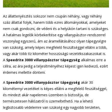
Az állattenyésztés sokszor nem csupán néhány, vagy néhány
száz állattal folyik, hanem több ezres állományokkal, amelyeket
nem csak gondozni, de védeni és a helyükön tartani is szükséges.
A hatalmas legelők körbekerítése egy villanypásztor-rendszerrel
viszonylag egyszerű, ám az áramellátásához olyan tápegységre
van szükség, amely képes megfelelő feszültséggel ellátni a több,
vagy akár több tíz kilométer hosszúságú vezetékszakaszokat is.
A
Speedrite 3000 villanypásztor tápegység
alkalmas erre a
célra, az ára pedig a teljesítményéhez képest igen kedvező, ezért
érdemes mellette dönteni.
A
Speedrite 3000 villanypásztor tápegység
akár 30
kilométernyi vezetéket is képes ellátni a megfelelő feszültséggel,
és mindezt akár napelemes üzemben is biztosítja, de
természetesen hálózatról is üzemeltethető. Ha a lehető
legbiztosabb védelemre van szükség egy nagyobb területen,