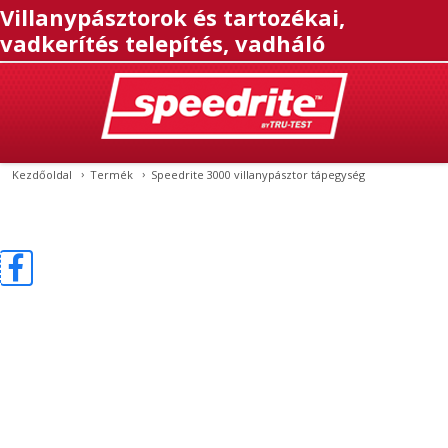
Villanypásztorok és tartozékai,
vadkerítés telepítés, vadháló
Kezdőoldal
Termék
Speedrite 3000 villanypásztor tápegység
MENÜ