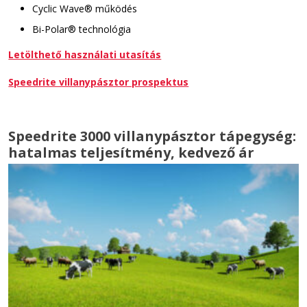
Cyclic Wave
®
működés
Bi-Polar
®
technológia
Letölthető használati utasítás
Speedrite villanypásztor prospektus
Speedrite 3000 villanypásztor tápegység:
hatalmas teljesítmény, kedvező ár