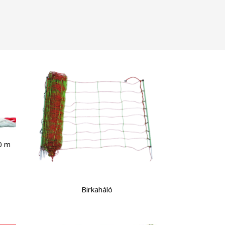
0 m
Birkaháló