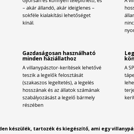
Gyorsan és könnyen telepíthető, és
A vi
– akár állandó, akár ideiglenes –
hoss
sokféle kialakítási lehetőséget
álla
kínál.
ninc
nyo
Gazdaságosan használható
Leg
minden háziállathoz
kön
A villanypásztor-kerítések lehetővé
A SP
teszik a legelők felosztását
tápe
(szakaszos legeltetés), a legelés
lehe
hosszának és az állatok számának
terj
szabályozásást a legelő bármely
kerí
részében
n készülék, tartozék és kiegészítő, ami egy villanypá