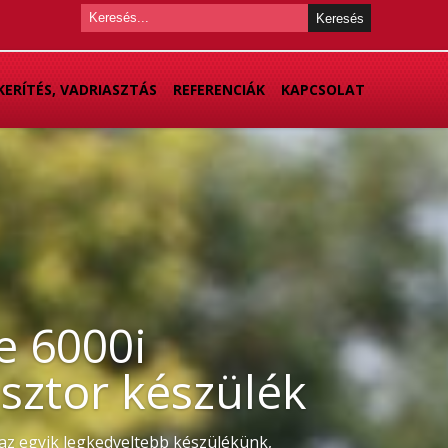
KERÍTÉS, VADRIASZTÁS
REFERENCIÁK
KAPCSOLAT
e 6000i
ásztor készülék
 az egyik legkedveltebb készülékünk,