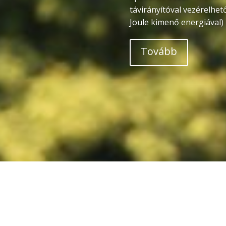
távirányítóval vezérelhet
Joule kimenő energiával)
Tovább