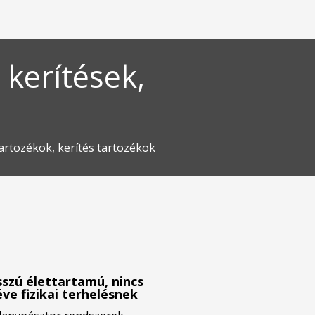
 kerítések,
tartozékok, kerítés tartozékok
szú élettartamú, nincs
éve fizikai terhelésnek