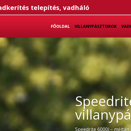
adkerítés telepítés, vadháló
FŐOLDAL
VILLANYPÁSZTOROK
VAD
Speedrit
villanyp
Speedrite 6000i – méltán