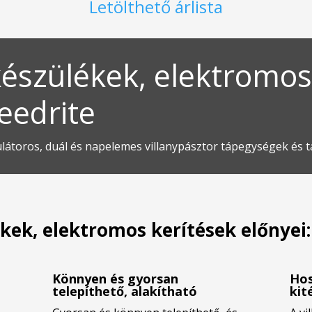
Letölthető árlista
készülékek, elektromos
eedrite
ulátoros, duál és napelemes villanypásztor tápegységek és 
ékek, elektromos kerítések előnyei:
Könnyen és gyorsan
Hos
telepíthető, alakítható
kit