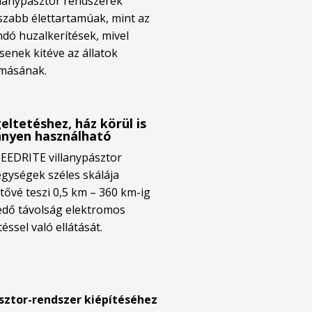
llanypásztor rendszerek
zabb élettartamúak, mint az
ndó huzalkerítések, mivel
senek kitéve az állatok
másának.
eltetéshez, ház körül is
nyen használható
EEDRITE villanypásztor
gységek széles skálája
tővé teszi 0,5 km – 360 km-ig
edő távolság elektromos
téssel való ellátását.
sztor-rendszer kiépítéséhez